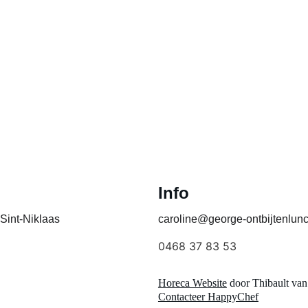
Info
 Sint-Niklaas
caroline@george-ontbijtenlun
0468 37 83 53
Horeca Website
 door Thibault v
Contacteer HappyChef