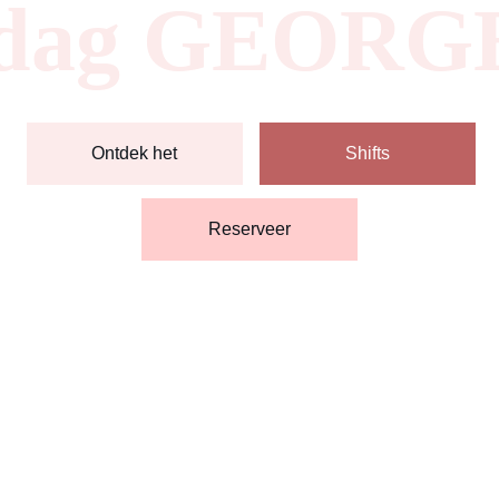
dag GEORG
Ontdek het
Shifts
Reserveer