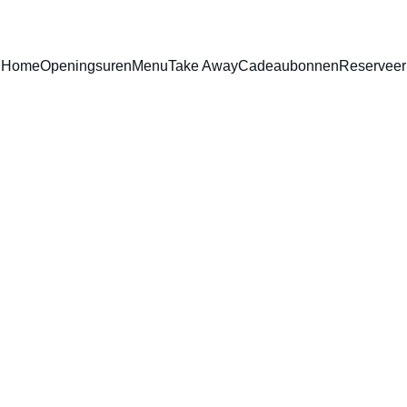
Home
Openingsuren
Menu
Take Away
Cadeaubonnen
Reserveer